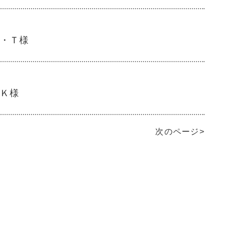
・Ｔ様
Ｋ様
次のページ>