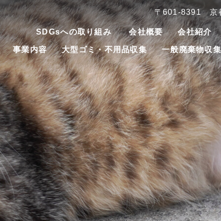
〒601-8391
SDGsへの取り組み
会社概要
会社紹介
事業内容
大型ゴミ・不用品収集
一般廃棄物収