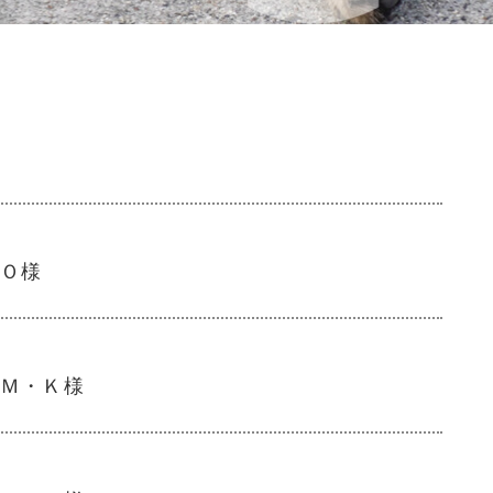
Ｏ様
Ｍ・Ｋ様