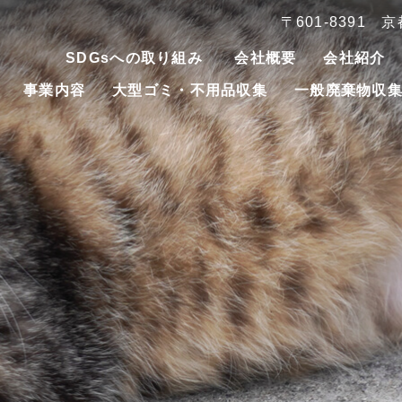
〒601-8391
SDGsへの取り組み
会社概要
会社紹介
事業内容
大型ゴミ・不用品収集
一般廃棄物収