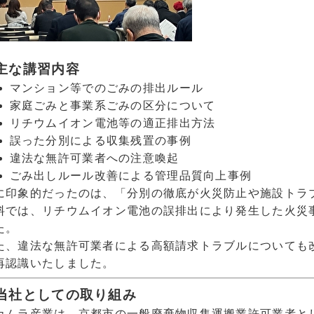
 主な講習内容
マンション等でのごみの排出ルール
家庭ごみと事業系ごみの区分について
リチウムイオン電池等の適正排出方法
誤った分別による収集残置の事例
違法な無許可業者への注意喚起
ごみ出しルール改善による管理品質向上事例
に印象的だったのは、「分別の徹底が火災防止や施設トラ
料では、リチウムイオン電池の誤排出により発生した火災
た。
た、違法な無許可業者による高額請求トラブルについても
再認識いたしました。
 当社としての取り組み
カムラ産業は、京都市の一般廃棄物収集運搬業許可業者と