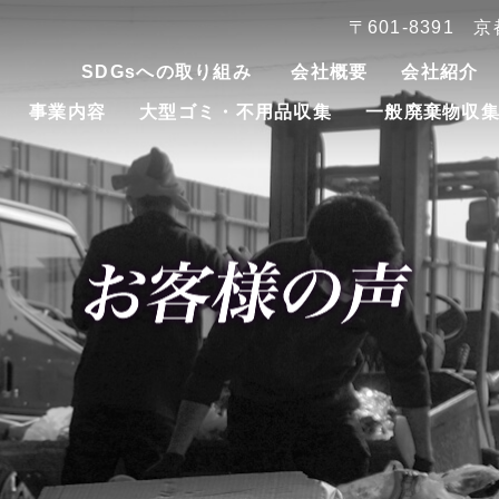
〒601-8391
SDGsへの取り組み
会社概要
会社紹介
事業内容
大型ゴミ・不用品収集
一般廃棄物収