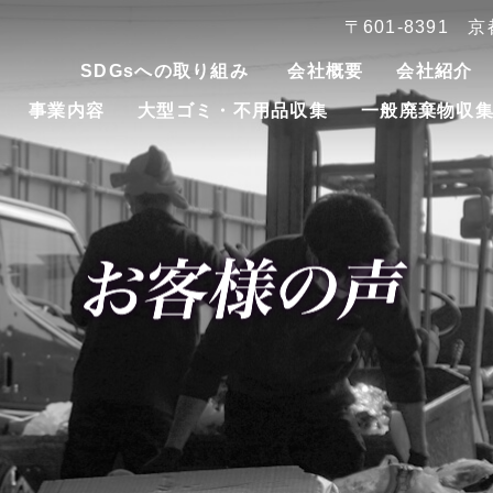
〒601-8391
SDGsへの取り組み
会社概要
会社紹介
事業内容
大型ゴミ・不用品収集
一般廃棄物収