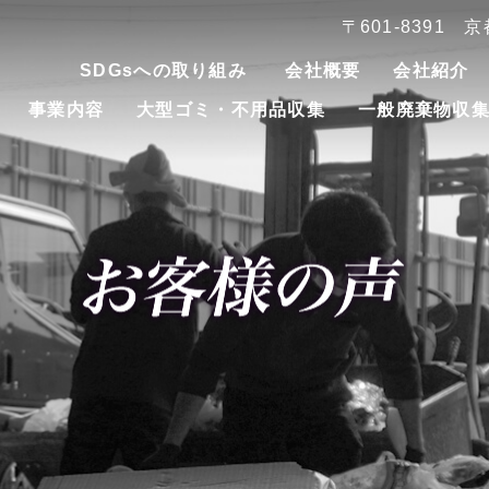
〒601-8391
SDGsへの取り組み
会社概要
会社紹介
事業内容
大型ゴミ・不用品収集
一般廃棄物収