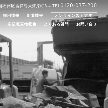
0120-037-200
 京都市南区吉祥院大河原町8-4
TEL
採用情報
新着情報
オンラインストア
集
産業廃棄物収集
よくある質問
お問い合せ