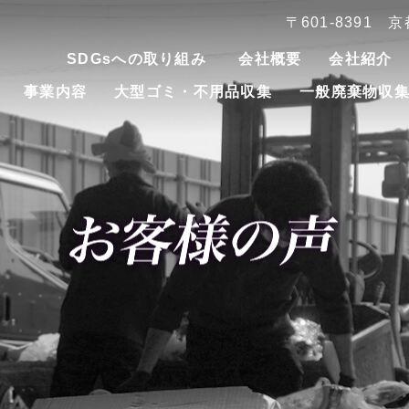
〒601-8391
SDGsへの取り組み
会社概要
会社紹介
事業内容
大型ゴミ・不用品収集
一般廃棄物収