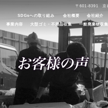
〒601-8391
SDGsへの取り組み
会社概要
会社紹介
事業内容
大型ゴミ・不用品収集
一般廃棄物収