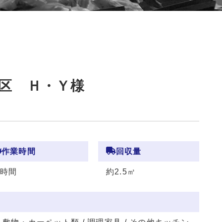
区 Ｈ・Ｙ様
作業時間
回収量
1時間
約2.5㎥