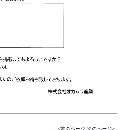
<
前のページ
次のページ
>