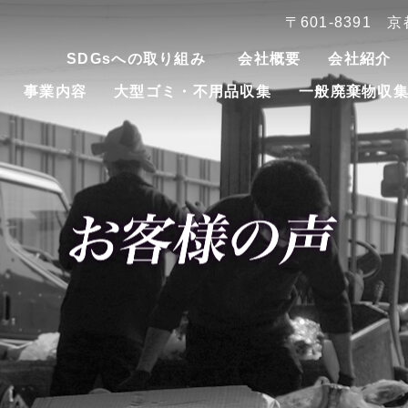
〒601-8391
SDGsへの取り組み
会社概要
会社紹介
事業内容
大型ゴミ・不用品収集
一般廃棄物収