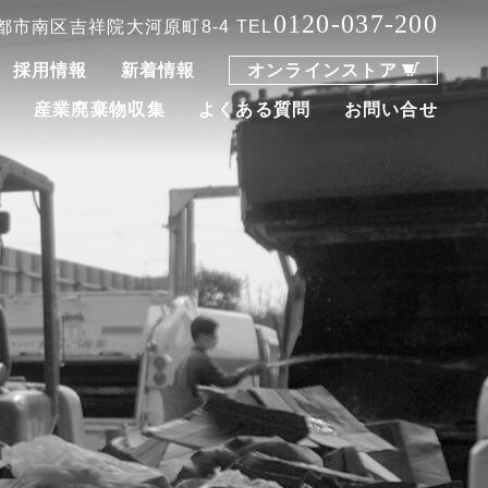
0120-037-200
 京都市南区吉祥院大河原町8-4
TEL
採用情報
新着情報
オンラインストア
集
産業廃棄物収集
よくある質問
お問い合せ