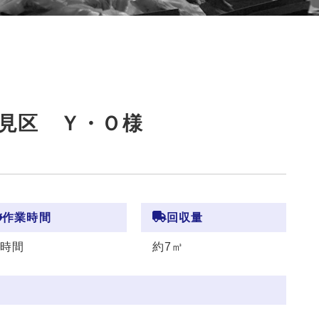
見区 Ｙ・Ｏ様
作業時間
回収量
5時間
約7㎥