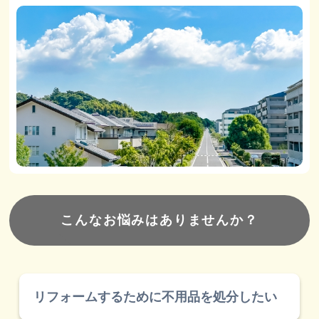
こ
ん
な
お
悩
み
は
あ
り
ま
せ
ん
か
？
リフォームするために不用品を処分したい