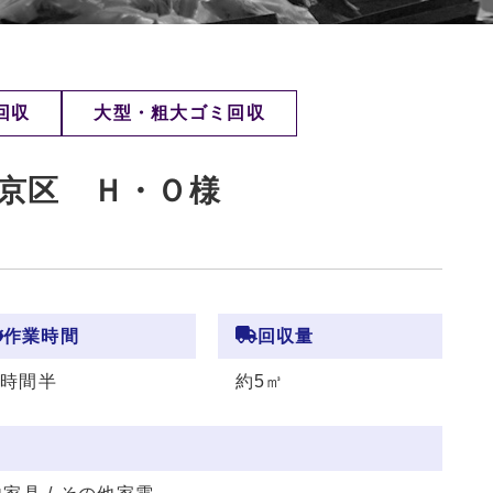
回収
大型・粗大ゴミ回収
京区 Ｈ・Ｏ様
作業時間
回収量
2時間半
約5㎥