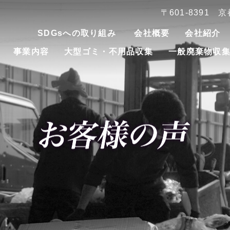
〒601-8391
SDGsへの取り組み
会社概要
会社紹介
事業内容
大型ゴミ・不用品収集
一般廃棄物収