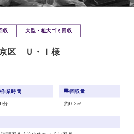
回収
大型・粗大ゴミ回収
京区 Ｕ・Ｉ様
作業時間
回収量
30分
約0.3㎥