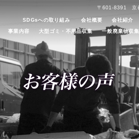
〒601-8391
SDGsへの取り組み
会社概要
会社紹介
事業内容
大型ゴミ・不用品収集
一般廃棄物収