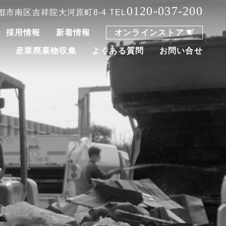
0120-037-200
 京都市南区吉祥院大河原町8-4
TEL
採用情報
新着情報
オンラインストア
集
産業廃棄物収集
よくある質問
お問い合せ