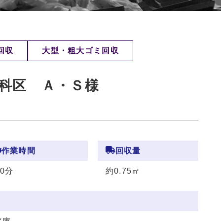
回収
大型・粗大ゴミ回収
科区 Ａ・Ｓ様
作業時間
回収量
30分
約0.75㎥