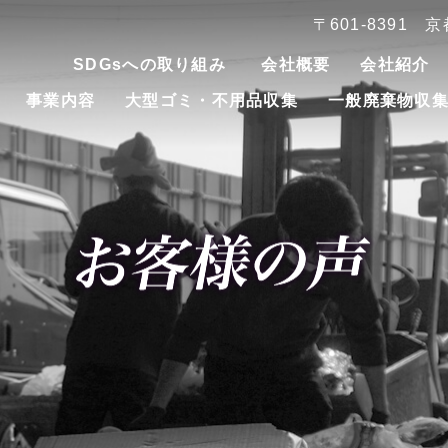
〒601-8391
SDGsへの取り組み
会社概要
会社紹介
事業内容
大型ゴミ・不用品収集
一般廃棄物収